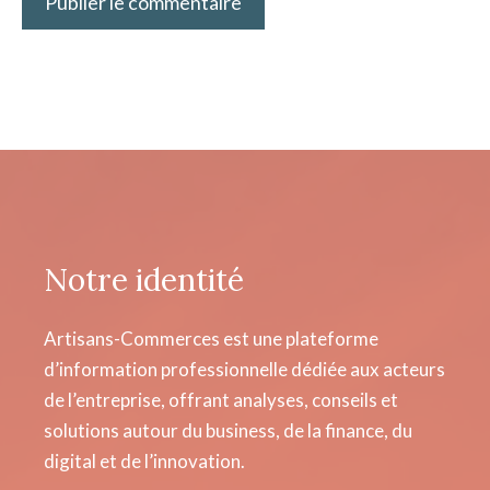
Notre identité
Artisans-Commerces est une plateforme
d’information professionnelle dédiée aux acteurs
de l’entreprise, offrant analyses, conseils et
solutions autour du business, de la finance, du
digital et de l’innovation.