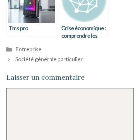
Tms pro
Crise économique :
comprendre les
enjeux et s’adapter
Catégories
Entreprise
Société générale particulier
Laisser un commentaire
Commentaire