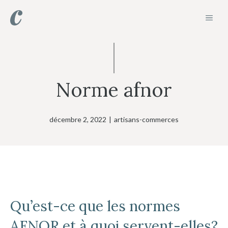
Aller
MEN
au
contenu
Norme afnor
décembre 2, 2022
|
artisans-commerces
Qu’est-ce que les normes
AFNOR et à quoi servent-elles?